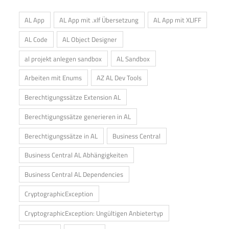
AL App
AL App mit .xlf Übersetzung
AL App mit XLIFF
AL Code
AL Object Designer
al projekt anlegen sandbox
AL Sandbox
Arbeiten mit Enums
AZ AL Dev Tools
Berechtigungssätze Extension AL
Berechtigungssätze generieren in AL
Berechtigungssätze in AL
Business Central
Business Central AL Abhängigkeiten
Business Central AL Dependencies
CryptographicException
CryptographicException: Ungültigen Anbietertyp