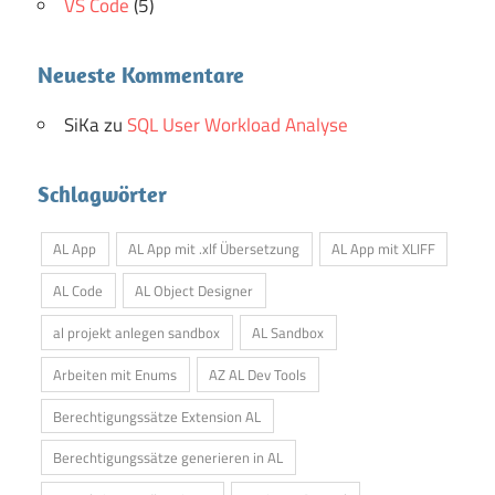
VS Code
(5)
Neueste Kommentare
SiKa
zu
SQL User Workload Analyse
Schlagwörter
AL App
AL App mit .xlf Übersetzung
AL App mit XLIFF
AL Code
AL Object Designer
al projekt anlegen sandbox
AL Sandbox
Arbeiten mit Enums
AZ AL Dev Tools
Berechtigungssätze Extension AL
Berechtigungssätze generieren in AL